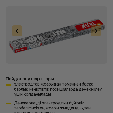
Пайдалану шарттары
электродтар жоғарыдан төменнен басқа
барлық кеңістіктік позицияларда дәнекерлеу
үшін қолданылады
Дәнекерлеуді электродтың бүйірлік
тербелісінсіз ең жоғары жылдамдықпен
орындау ұсынылады