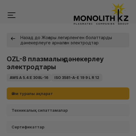
Назад до Жоғары легирленген болаттарды
дәнекерлеуге арналған электродтар
OZL-8 плазмалық дәнекерлеу
электродтары
AWS A 5.4:E 308L-16
ISO 3581-A-E 19 9 L R 12
Өнім туралы ақпарат
Техникалық сипаттамалар
Сертификаттар