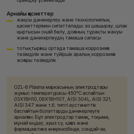
Арнайы қасиеттер
жақсы дәнекерлеу және технологиялық
қасиеттерімен сипатталады: аз шашырау, шлак
қыртысын оңай бөлу, доғаның тұрақты жануы
және дәнекерлеудің тамаша сапасы
тотықтырғыш ортада тамаша коррозияға
төзімділік және түйіршік аралық коррозияға
жоғары төзімділік
OZL-8 Plasma маркасының электродтары
жұмыс температурасы 450°С аспайтын
03Х18Н10, 08Х18Н10Т, AISI 304L, AISI 321,
AISI 347 және т.б. типті аустениттік
баспайтын болаттарды дәнекерлеуге
арналған. Бұл электродтар тамақ, тоқыма,
мұнай өңдеу, ауыз су, қағаз және
фармацевтика өнеркәсібінде, сондай-ақ