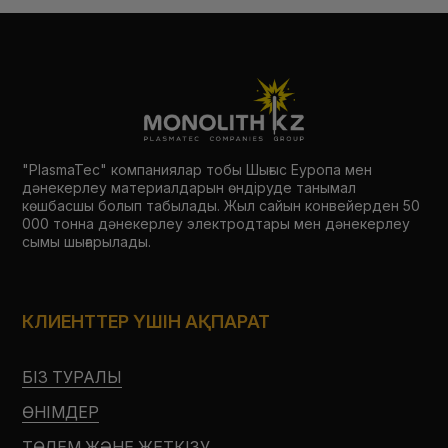
"PlasmaTec" компаниялар тобы Шығыс Еуропа мен
дәнекерлеу материалдарын өндіруде танымал
көшбасшы болып табылады. Жыл сайын конвейерден 50
000 тонна дәнекерлеу электродтары мен дәнекерлеу
сымы шығарылады.
КЛИЕНТТЕР ҮШІН АҚПАРАТ
БІЗ ТУРАЛЫ
ӨНІМДЕР
ТӨЛЕМ ЖӘНЕ ЖЕТКІЗУ