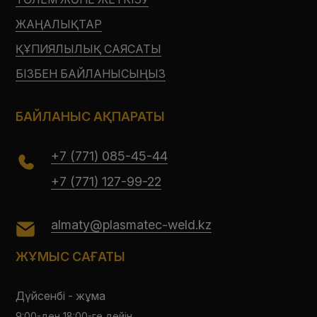
ЖАҢАЛЫҚТАР
ҚҰПИЯЛЫЛЫҚ САЯСАТЫ
БІЗБЕН БАЙЛАНЫСЫҢЫЗ
БАЙЛАНЫС АҚПАРАТЫ
+7 (771) 085-45-44
+7 (771) 127-99-22
almaty@plasmatec-weld.kz
ЖҰМЫС САҒАТЫ
Дүйсенбі - жұма
9:00-ден 18:00-ге дейін